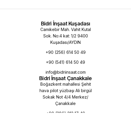
Bidri İnşaat Kuşadası
Camikebir Mah. Vahit Kutal
Sok. No:4 kat: 1/2 9400
Kuşadası/AYDIN
+90 (256) 614 50 49
+90 (541) 614 50 49
info@bidriinsaat.com
Bidri İnşaat Çanakkale
Boğazkent mahallesi Şehit
hava pilot yüzbaşı Ali birgül
Sokak Not 4/4 Merkez/
Çanakkale
+90 (286) 213 17 49
info@bidriinsaat.com
Kurumsal