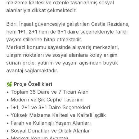
malzeme kalitesi ve özenle tasarlanmış sosyal
alanlarıyla dikkat çekmektedir.
Bidri. İnşaat güvencesiyle geliştirilen Castle Rezidans,
hem
1+1
,
2+1
hem de
3+1
daire seçenekleriyle farklı
yaşam stillerine hitap etmektedir.
Merkezi konumu sayesinde alışveriş merkezleri,
ulaşım noktaları ve sosyal alanlara kolay erişim
sunan proje, yatırım ve yaşam açısından büyük
avantaj sağlamaktadır.
🌿
Proje Özellikleri
• Toplam 36 Daire ve 7 Ticari Alan
• Modern ve Şık Cephe Tasarımı
• 1+1, 2+1 ve 3+1 Daire Seçenekleri
• Yüksek Malzeme Kalitesi ve Kaliteli İşçilik
• Ferah ve Kullanışlı Yaşam Alanları
• Sosyal Donatılar ve Ortak Alanlar
• Merkezi Konum Avantajı