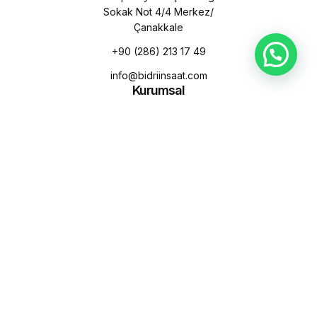
Sokak Not 4/4 Merkez/
Çanakkale
+90 (286) 213 17 49
info@bidriinsaat.com
Kurumsal
Hakkımızda
Misyon & Vizyon
Sürdürülebilirlik
Kalite Politikamız
Çevre Politikamız
KVKK Aydınlatma Metni
Projeler
Satışı Devam Eden
Satışı Tamamlanan
Yakında