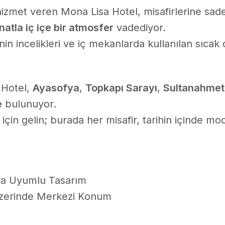
hizmet veren Mona Lisa Hotel, misafirlerine sad
natla iç içe bir atmosfer
vadediyor.
nin incelikleri ve iç mekanlarda kullanılan sıcak d
 Hotel,
Ayasofya
,
Topkapı Sarayı
,
Sultanahmet
e
bulunuyor.
şif için gelin; burada her misafir, tarihin içinde 
uya Uyumlu Tasarım
 Üzerinde Merkezi Konum