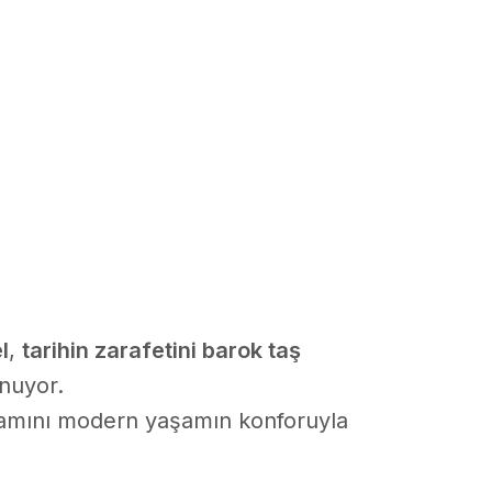
l
,
tarihin zarafetini barok taş
nuyor.
tişamını modern yaşamın konforuyla