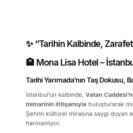
✨
“Tarihin Kalbinde, Zarafe
🏨
Mona Lisa Hotel – İstanbu
T
arihi Yarımada’nın Taş Dokusu, B
İstanbul’un kalbinde,
Vatan Caddesi’n
mimarinin ihtişamıyla
buluşturarak mis
Şehrin kültürel mirasına saygı duyan e
harmanlıyor.