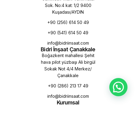
Sok. No:4 kat: 1/2 9400
Kuşadası/AYDIN
+90 (256) 614 50 49
+90 (541) 614 50 49
info@bidriinsaat.com
Bidri İnşaat Çanakkale
Boğazkent mahallesi Şehit
hava pilot yüzbaşı Ali birgül
Sokak Not 4/4 Merkez/
Çanakkale
+90 (286) 213 17 49
info@bidriinsaat.com
Kurumsal
Hakkımızda
Misyon & Vizyon
Sürdürülebilirlik
Kalite Politikamız