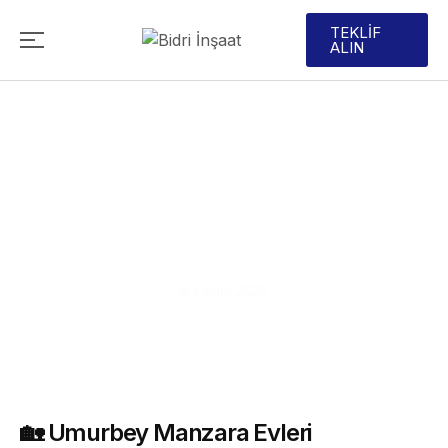
TEKLİF
ALIN
Doğanın Kalbinde, Boğaz
Manzaralı Yeni Bir Hayat
Başlıyor
6 Kasım 2025
🏡 Umurbey Manzara Evleri