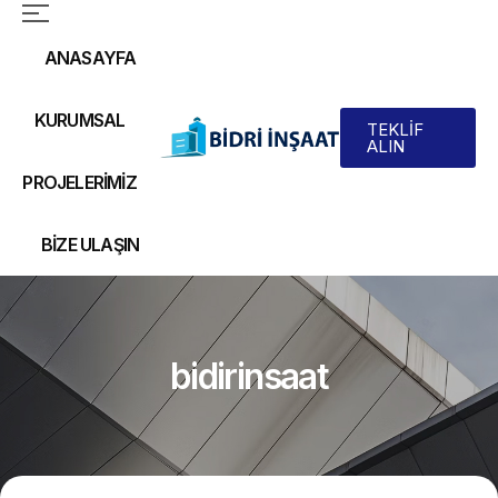
ANASAYFA
KURUMSAL
TEKLİF
ALIN
PROJELERIMIZ
BIZE ULAŞIN
bidirinsaat