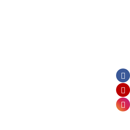
Haberler
Bu gezi sıradan bir ziyaretten çok daha
fazlasıydı; bir köprü kurma deneyimiydi.
19 Haziran 2025
From vibrant indoor houseplants to hardy outdoor
varieties, we stock a curated range of plants to suit
all tastes and…
Read More