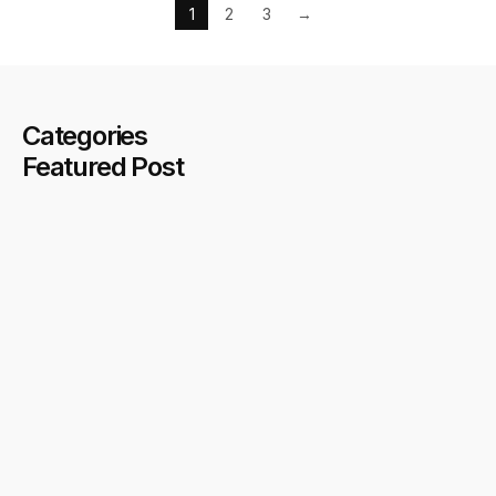
1
2
3
→
Categories
Featured Post
Doğanın Kalbinde, Boğaz Manzaralı Yeni
Bir Hayat Başlıyor
6 Kasım 2025
🇩🇪 BERLİN & 🇹🇷 ÇANAKKALE
19 Haziran 2025
Berlin’den Çanakkale’ye uzanan dostluk
köprüsü, şimdi basında!